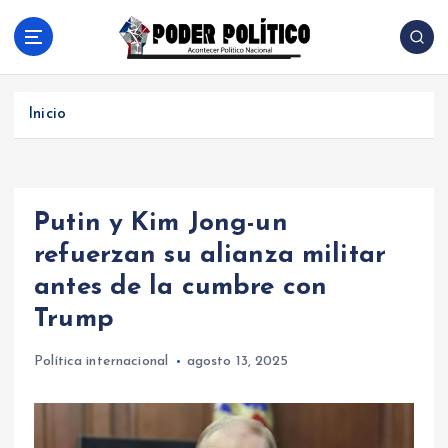
S
a
l
Acontecer Politico Nacional
t
a
Inicio
r
a
l
c
Putin y Kim Jong-un
o
n
refuerzan su alianza militar
t
antes de la cumbre con
e
n
Trump
i
d
Política internacional
agosto 13, 2025
o