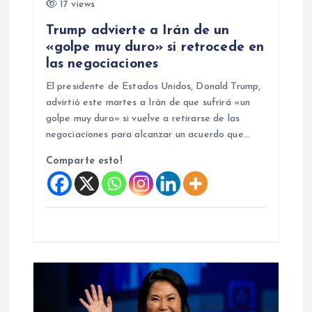
17 views
n
Trump advierte a Irán de un
«golpe muy duro» si retrocede en
t
las negociaciones
El presidente de Estados Unidos, Donald Trump,
r
advirtió este martes a Irán de que sufrirá «un
golpe muy duro» si vuelve a retirarse de las
a
negociaciones para alcanzar un acuerdo que…
d
Comparte esto!
a
s