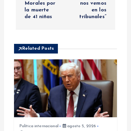
e
Morales por
nos vemos
la muerte
en los
g
de 41 niñas
tribunales”
a
c
Related Posts
i
ó
n
d
e
e
Política internacional
agosto 5, 2026