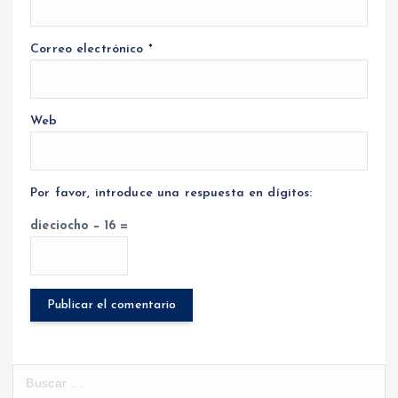
Correo electrónico
*
Web
Por favor, introduce una respuesta en dígitos:
dieciocho − 16 =
B
u