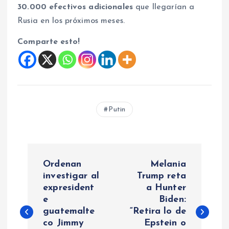
30.000 efectivos adicionales
que llegarían a
Rusia en los próximos meses.
Comparte esto!
Putin
N
Ordenan
Melania
a
investigar al
Trump reta
expresident
a Hunter
e
Biden:
v
guatemalte
“Retira lo de
co Jimmy
Epstein o