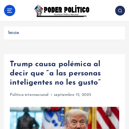
S
a
l
Acontecer Politico Nacional
t
a
Inicio
r
a
l
c
Trump causa polémica al
o
n
decir que “a las personas
t
inteligentes no les gusto”
e
n
Política internacional
septiembre 15, 2025
i
d
o