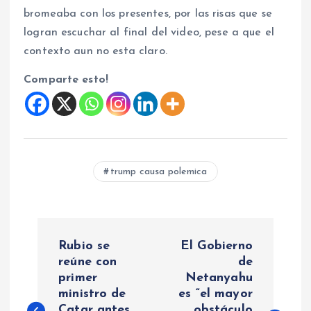
bromeaba con los presentes, por las risas que se
logran escuchar al final del video, pese a que el
contexto aun no esta claro.
Comparte esto!
trump causa polemica
N
Rubio se
El Gobierno
a
reúne con
de
primer
Netanyahu
ministro de
es “el mayor
v
Catar antes
obstáculo