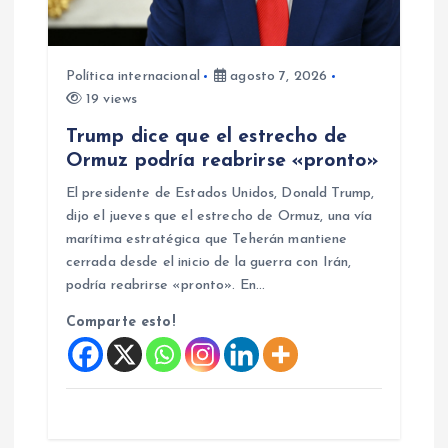
e
n
Política internacional
agosto 7, 2026
19 views
t
Trump dice que el estrecho de
Ormuz podría reabrirse «pronto»
r
El presidente de Estados Unidos, Donald Trump,
a
dijo el jueves que el estrecho de Ormuz, una vía
marítima estratégica que Teherán mantiene
d
cerrada desde el inicio de la guerra con Irán,
podría reabrirse «pronto». En…
a
Comparte esto!
s