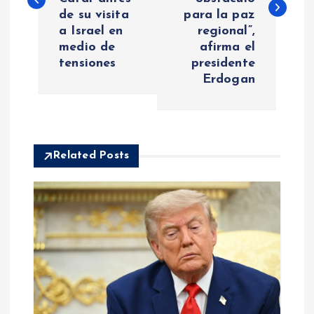
de su visita
para la paz
e
a Israel en
regional”,
medio de
afirma el
g
tensiones
presidente
Erdogan
a
c
i
Related Posts
ó
n
d
e