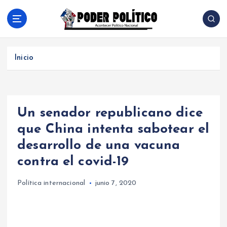
S
a
l
Acontecer Politico Nacional
t
a
Inicio
r
a
l
c
Un senador republicano dice
o
n
que China intenta sabotear el
t
desarrollo de una vacuna
e
n
contra el covid-19
i
d
Política internacional
junio 7, 2020
o