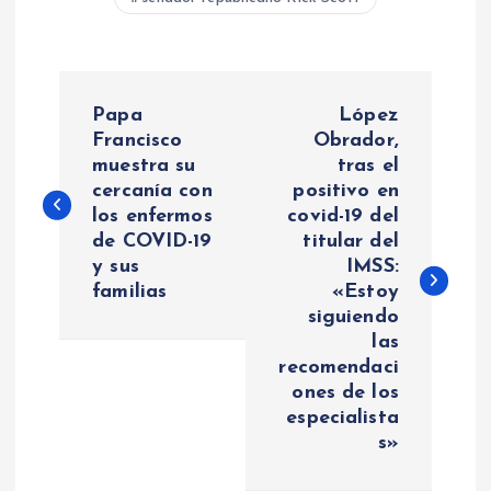
N
Papa
López
a
Francisco
Obrador,
muestra su
tras el
cercanía con
positivo en
v
los enfermos
covid-19 del
de COVID-19
titular del
e
y sus
IMSS:
familias
«Estoy
g
siguiendo
las
a
recomendaci
ones de los
c
especialista
s»
i