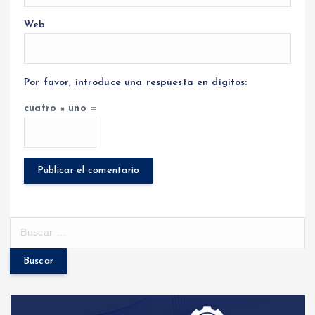
Web
Por favor, introduce una respuesta en dígitos:
cuatro × uno =
B
u
s
c
a
r