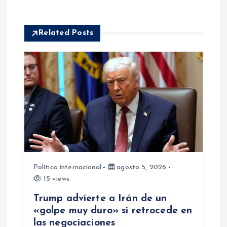
ó
Related Posts
n
d
e
e
n
t
Política internacional
agosto 5, 2026
15 views
r
Trump advierte a Irán de un
a
«golpe muy duro» si retrocede en
las negociaciones