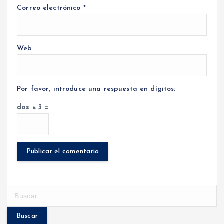
Correo electrónico
*
Web
Por favor, introduce una respuesta en dígitos:
dos × 3 =
B
u
s