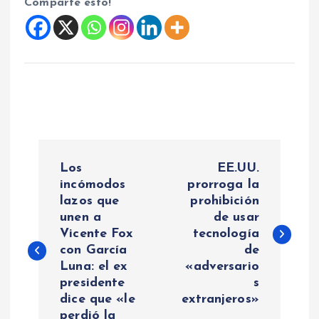
Comparte esto!
N
Los
EE.UU.
a
incómodos
prorroga la
lazos que
prohibición
unen a
de usar
v
Vicente Fox
tecnología
con García
de
e
Luna: el ex
«adversario
presidente
s
g
dice que «le
extranjeros»
perdió la