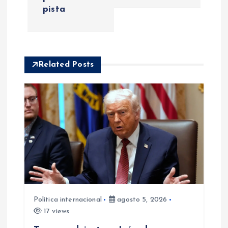
a
pista
c
i
Related Posts
ó
n
d
e
e
Política internacional
agosto 5, 2026
n
17 views