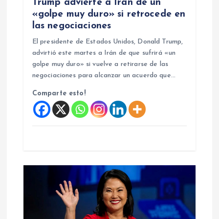
t
Trump advierte a Irán de un
«golpe muy duro» si retrocede en
r
las negociaciones
El presidente de Estados Unidos, Donald Trump,
a
advirtió este martes a Irán de que sufrirá «un
golpe muy duro» si vuelve a retirarse de las
d
negociaciones para alcanzar un acuerdo que…
Comparte esto!
a
s