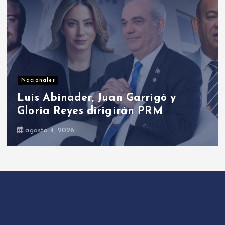
Presidenciales
Presidente Abinader abrirá XVI
congreso internacional de dirección
de proyectos de PMI República
Dominicana
agosto 5, 2026