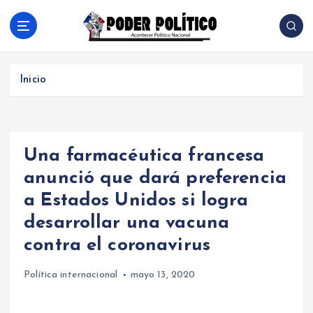
S
a
l
Acontecer Politico Nacional
t
a
Inicio
r
a
l
c
Una farmacéutica francesa
o
n
anunció que dará preferencia
t
a Estados Unidos si logra
e
n
desarrollar una vacuna
i
contra el coronavirus
d
o
Política internacional
mayo 13, 2020