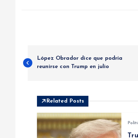
N
López Obrador dice que podría
a
reunirse con Trump en julio
v
e
Related Posts
g
Polít
Tr