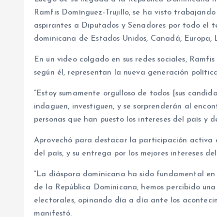
Ramfis Domínguez-Trujillo, se ha visto trabajando
aspirantes a Diputados y Senadores por todo el te
dominicana de Estados Unidos, Canadá, Europa, L
En un video colgado en sus redes sociales, Ramfis
según él, representan la nueva generación políti
“Estoy sumamente orgulloso de todos [sus candidat
indaguen, investiguen, y se sorprenderán al enco
personas que han puesto los intereses del país y d
Aprovechó para destacar la participación activa d
del país, y su entrega por los mejores intereses del
“La diáspora dominicana ha sido fundamental en es
de la República Dominicana, hemos percibido una
electorales, opinando día a día ante los acontecim
manifestó.