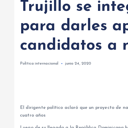
Trujillo se int
para darles a
candidatos a 
Política internacional
junio 24, 2020
El dirigente político aclaró que un proyecto de 
cuatro años
Luego de su llegada a la República Dominicana ha