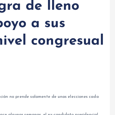
egra de lleno
poyo a sus
nivel congresual
nación no prende solamente de unas elecciones cada
ce algunas semanas, el ex-candidato presidencial,