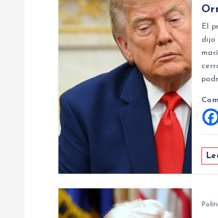
a
Or
c
El p
dijo
i
marí
cerr
ó
podr
Com
n
d
Le
e
e
Polít