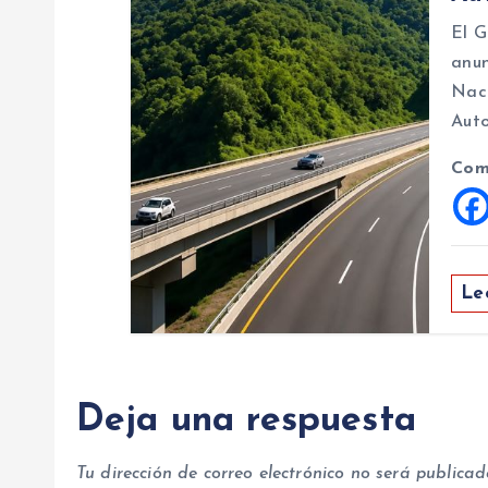
El G
a
anun
Naci
d
Auto
a
Com
s
Le
Deja una respuesta
Tu dirección de correo electrónico no será publicad