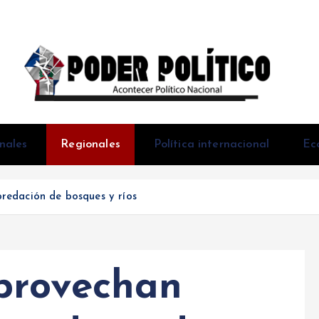
Acontecer Politico Nacional
nales
Regionales
Política internacional
Ec
redación de bosques y ríos
provechan