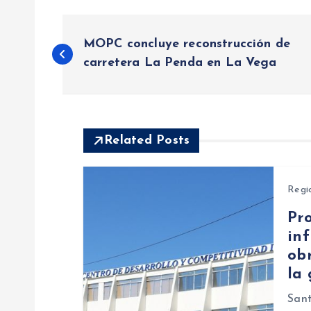
N
MOPC concluye reconstrucción de
a
carretera La Penda en La Vega
v
e
Related Posts
g
Regi
Pro
a
inf
obr
c
la
i
Sant