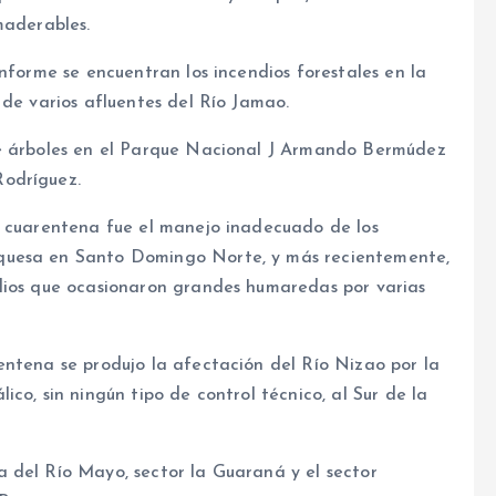
maderables.
nforme se encuentran los incendios forestales en la
 de varios afluentes del Río Jamao.
de árboles en el Parque Nacional J Armando Bermúdez
Rodríguez.
a cuarentena fue el manejo inadecuado de los
quesa en Santo Domingo Norte, y más recientemente,
dios que ocasionaron grandes humaredas por varias
entena se produjo la afectación del Río Nizao por la
co, sin ningún tipo de control técnico, al Sur de la
 del Río Mayo, sector la Guaraná y el sector