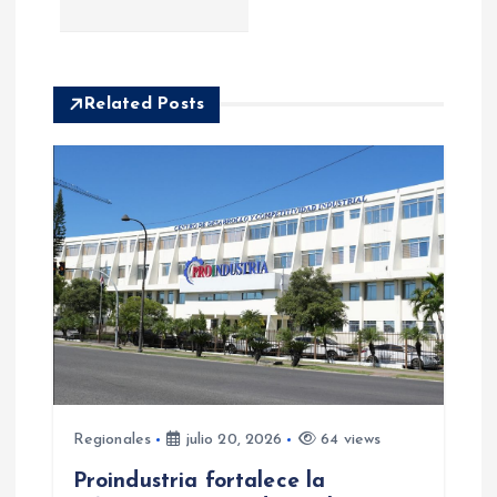
c
i
Related Posts
ó
n
d
e
e
n
Regionales
julio 20, 2026
64 views
t
Proindustria fortalece la