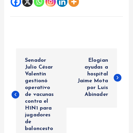
N
Senador
Elogian
a
Julio César
ayudas a
Valentín
hospital
gestionó
Jaime Mota
v
operativo
por Luis
de vacunas
Abinader
e
contra el
H1N1 para
g
jugadores
de
a
baloncesto