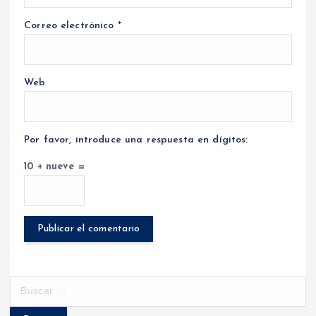
Correo electrónico
*
Web
Por favor, introduce una respuesta en dígitos:
10 + nueve =
B
u
s