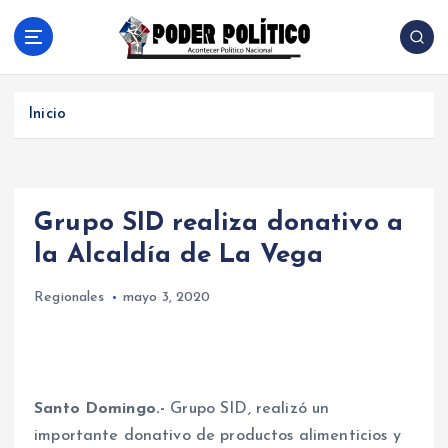
S
a
l
Acontecer Politico Nacional
t
a
Inicio
r
a
l
c
Grupo SID realiza donativo a
o
n
la Alcaldía de La Vega
t
e
Regionales
mayo 3, 2020
n
i
d
o
Santo Domingo.-
Grupo SID, realizó un
importante donativo de productos alimenticios y