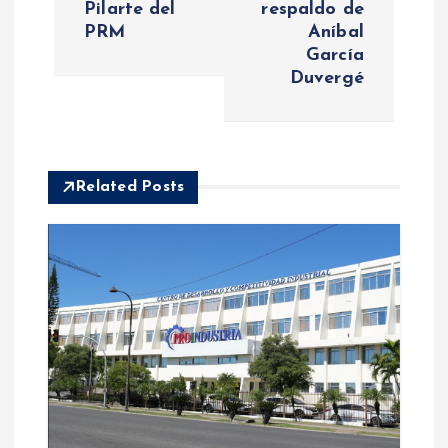
e
Pilarte del
respaldo de
PRM
Aníbal
g
García
Duvergé
a
c
i
Related Posts
ó
n
d
e
e