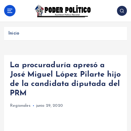
S
a
l
Acontecer Politico Nacional
t
a
Inicio
r
a
l
c
La procuraduría apresó a
o
n
José Miguel López Pilarte hijo
t
de la candidata diputada del
e
n
PRM
i
d
Regionales
junio 29, 2020
o