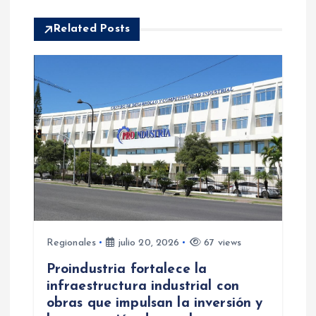
c
i
Related Posts
ó
n
d
e
e
n
Regionales
julio 20, 2026
67 views
Proindustria fortalece la
t
infraestructura industrial con
obras que impulsan la inversión y
r