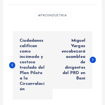
PROINDUSTRIA
N
Ciudadanos
Miguel
a
califican
Vargas
como
encabezará
incómodo y
asamblea
v
costoso
de
traslado del
dirigentes
e
Plan Piloto
del PRD en
a la
Baní
g
Circunvalaci
ón
a