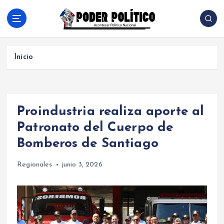
S
a
l
Acontecer Politico Nacional
t
a
Inicio
r
a
l
c
Proindustria realiza aporte al
o
n
Patronato del Cuerpo de
t
Bomberos de Santiago
e
n
Regionales
junio 3, 2026
i
d
o