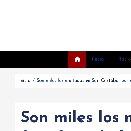
S
a
l
t
a
r
a
l
Inicio
Nacio
c
o
Inicio
Son miles los multados en San Cristóbal po
n
t
e
n
Son miles los
i
d
o