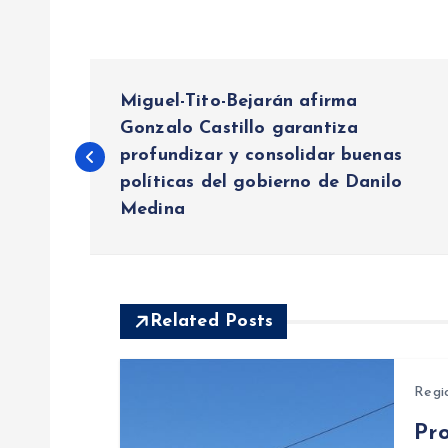
N
Miguel-Tito-Bejarán afirma
a
Gonzalo Castillo garantiza
profundizar y consolidar buenas
políticas del gobierno de Danilo
v
Medina
e
g
Related Posts
a
Regi
c
Pro