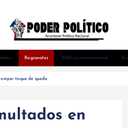
Acontecer Politico Nacional
nales
Regionales
Política internacional
Ec
r romper toque de queda
 multados en