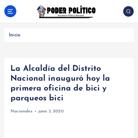
S
a
l
Acontecer Politico Nacional
t
a
Inicio
r
a
l
c
La Alcaldía del Distrito
o
n
Nacional inauguró hoy la
t
primera oficina de bici y
e
n
parqueos bici
i
d
Nacionales
junio 3, 2020
o