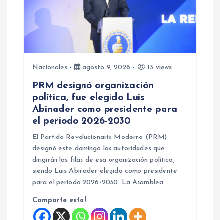
d
e
e
Nacionales
agosto 9, 2026
13 views
n
PRM designó organización
política, fue elegido Luis
t
Abinader como presidente para
el periodo 2026-2030
r
El Partido Revolucionario Moderno (PRM)
a
designó este domingo las autoridades que
dirigirán las filas de esa organización política,
d
siendo Luis Abinader elegido como presidente
para el periodo 2026-2030. La Asamblea…
a
Comparte esto!