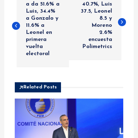
a
a da 51.6% a
40.7%, Luis
Luis, 34.4%
37.5, Leonel
a Gonzalo y
8.5 y
v
11.6% a
Moreno
Leonel en
2.6%
e
primera
encuesta
vuelta
Polimetrics
g
electoral
a
c
Related Posts
i
ó
n