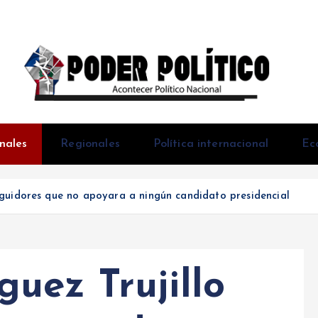
Acontecer Politico Nacional
nales
Regionales
Política internacional
Ec
guidores que no apoyara a ningún candidato presidencial
uez Trujillo