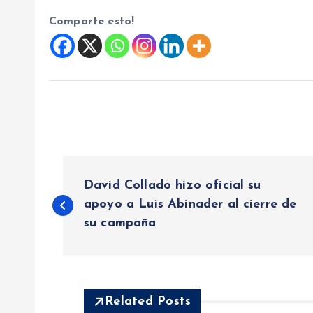
Comparte esto!
N
David Collado hizo oficial su
a
apoyo a Luis Abinader al cierre de
su campaña
v
e
Related Posts