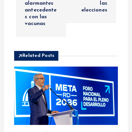
e
alarmantes
las
antecedente
elecciones
g
s con las
vacunas
a
c
i
Related Posts
ó
n
d
e
e