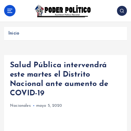
S
a
l
Acontecer Politico Nacional
t
a
Inicio
r
a
l
c
Salud Pública intervendrá
o
n
este martes el Distrito
t
Nacional ante aumento de
e
n
COVID-19
i
d
Nacionales
mayo 5, 2020
o