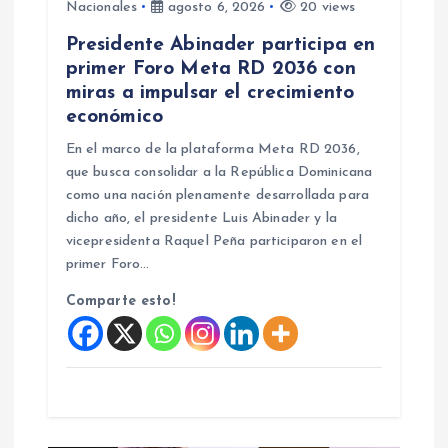
Nacionales
agosto 6, 2026
20 views
n
Presidente Abinader participa en
primer Foro Meta RD 2036 con
t
miras a impulsar el crecimiento
económico
r
En el marco de la plataforma Meta RD 2036,
que busca consolidar a la República Dominicana
a
como una nación plenamente desarrollada para
dicho año, el presidente Luis Abinader y la
d
vicepresidenta Raquel Peña participaron en el
primer Foro…
a
Comparte esto!
s