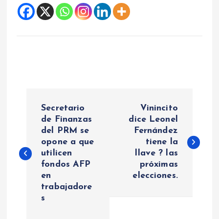
N
Secretario
Vinincito
a
de Finanzas
dice Leonel
del PRM se
Fernández
opone a que
tiene la
v
utilicen
llave ? las
fondos AFP
próximas
e
en
elecciones.
trabajadore
g
s