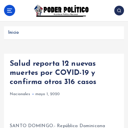
S
a
l
Acontecer Politico Nacional
t
a
Inicio
r
a
l
c
Salud reporta 12 nuevas
o
n
muertes por COVID-19 y
t
confirma otros 316 casos
e
n
Nacionales
mayo 1, 2020
i
d
o
SANTO DOMINGO.- República Dominicana