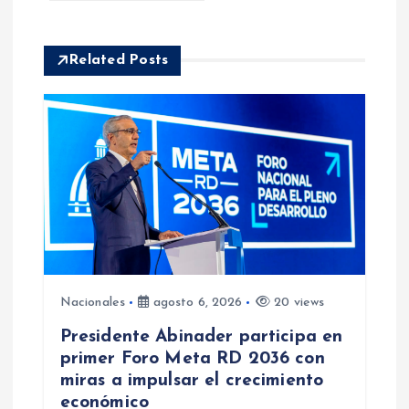
a
c
Related Posts
i
ó
n
d
e
e
Nacionales
agosto 6, 2026
20 views
Presidente Abinader participa en
n
primer Foro Meta RD 2036 con
miras a impulsar el crecimiento
t
económico