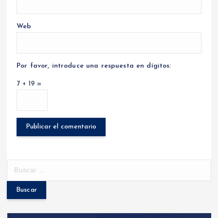
Web
Por favor, introduce una respuesta en dígitos:
7 + 19 =
B
u
s
c
a