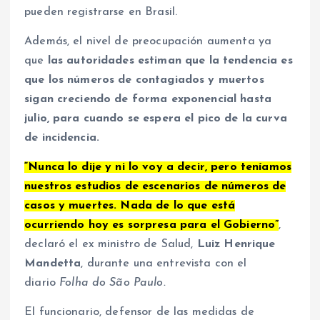
pueden registrarse en Brasil.
Además, el nivel de preocupación aumenta ya
que
las autoridades estiman que la tendencia es
que los números de contagiados y muertos
sigan creciendo de forma exponencial hasta
julio, para cuando se espera el pico de la curva
de incidencia.
“Nunca lo dije y ni lo voy a decir, pero teníamos
nuestros estudios de escenarios de números de
casos y muertes. Nada de lo que está
ocurriendo hoy es sorpresa para el Gobierno”
,
declaró el ex ministro de Salud,
Luiz Henrique
Mandetta
, durante una entrevista con el
diario
Folha do São Paulo.
El funcionario, defensor de las medidas de