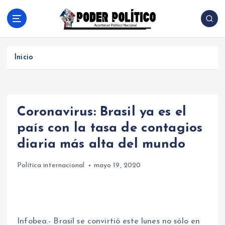
S
a
l
Acontecer Politico Nacional
t
a
Inicio
r
a
l
c
Coronavirus: Brasil ya es el
o
n
país con la tasa de contagios
t
diaria más alta del mundo
e
n
Política internacional
mayo 19, 2020
i
d
o
Infobea.- Brasil se convirtió este lunes no sólo en