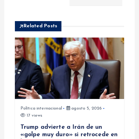
i
ó
Related Posts
n
d
e
e
n
Política internacional
agosto 5, 2026
t
17 views
r
Trump advierte a Irán de un
«golpe muy duro» si retrocede en