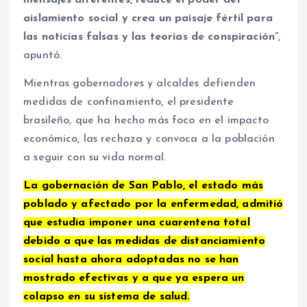
aislamiento social y crea un paisaje fértil para
las noticias falsas y las teorías de conspiración”
,
apuntó.
Mientras gobernadores y alcaldes defienden
medidas de confinamiento, el presidente
brasileño, que ha hecho más foco en el impacto
económico, las rechaza y convoca a la población
a seguir con su vida normal.
La gobernación de San Pablo, el estado más
poblado y afectado por la enfermedad, admitió
que estudia imponer una cuarentena total
debido a que las medidas de distanciamiento
social hasta ahora adoptadas no se han
mostrado efectivas y a que ya espera un
colapso en su sistema de salud.