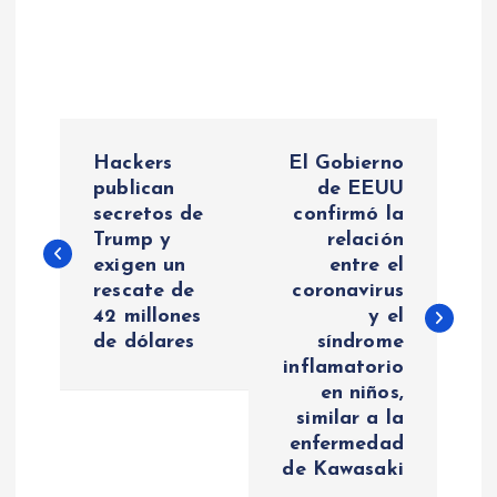
N
Hackers
El Gobierno
a
publican
de EEUU
secretos de
confirmó la
Trump y
relación
v
exigen un
entre el
rescate de
coronavirus
e
42 millones
y el
de dólares
síndrome
g
inflamatorio
en niños,
a
similar a la
enfermedad
c
de Kawasaki