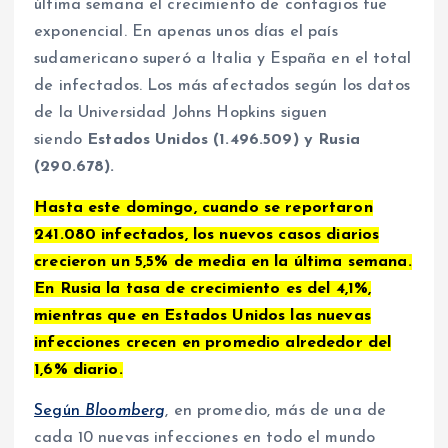
última semana el crecimiento de contagios fue
exponencial. En apenas unos días el país
sudamericano superó a Italia y España en el total
de infectados. Los más afectados según los datos
de la Universidad Johns Hopkins siguen
siendo
Estados Unidos (1.496.509) y Rusia
(290.678).
Hasta este domingo, cuando se reportaron
241.080 infectados, los nuevos casos diarios
crecieron un 5,5% de media en la última semana.
En Rusia la tasa de crecimiento es del 4,1%,
mientras que en Estados Unidos las nuevas
infecciones crecen en promedio alrededor del
1,6% diario.
Según
Bloomberg
, en promedio, más de una de
cada 10 nuevas infecciones en todo el mundo