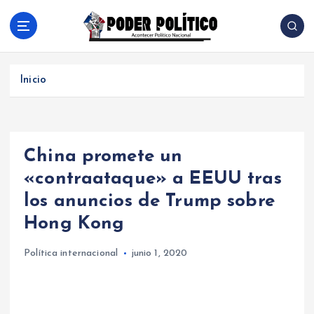
S
a
l
Acontecer Politico Nacional
t
a
Inicio
r
a
l
c
China promete un
o
n
«contraataque» a EEUU tras
t
los anuncios de Trump sobre
e
n
Hong Kong
i
d
Política internacional
junio 1, 2020
o