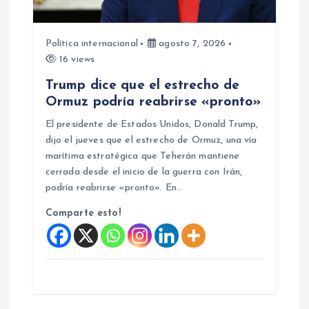
e
n
Política internacional
agosto 7, 2026
16 views
t
Trump dice que el estrecho de
Ormuz podría reabrirse «pronto»
r
El presidente de Estados Unidos, Donald Trump,
a
dijo el jueves que el estrecho de Ormuz, una vía
marítima estratégica que Teherán mantiene
d
cerrada desde el inicio de la guerra con Irán,
podría reabrirse «pronto». En…
a
Comparte esto!
s