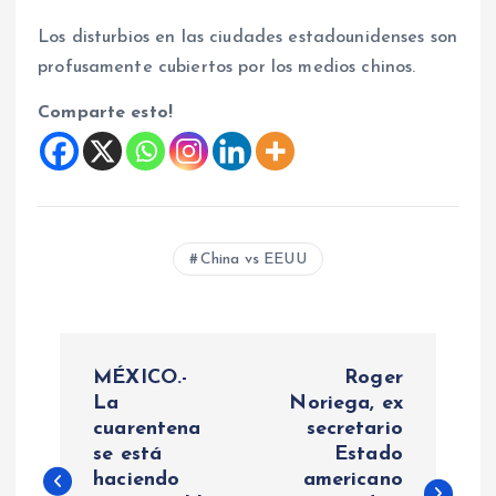
Los disturbios en las ciudades estadounidenses son
profusamente cubiertos por los medios chinos.
Comparte esto!
China vs EEUU
N
MÉXICO.-
Roger
a
La
Noriega, ex
cuarentena
secretario
se está
Estado
v
haciendo
americano