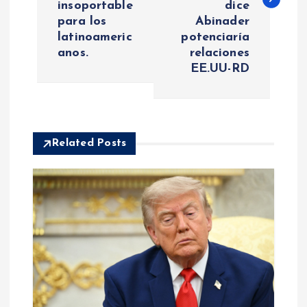
insoportable
dice
e
para los
Abinader
latinoameric
potenciaría
g
anos.
relaciones
EE.UU-RD
a
c
i
Related Posts
ó
n
d
e