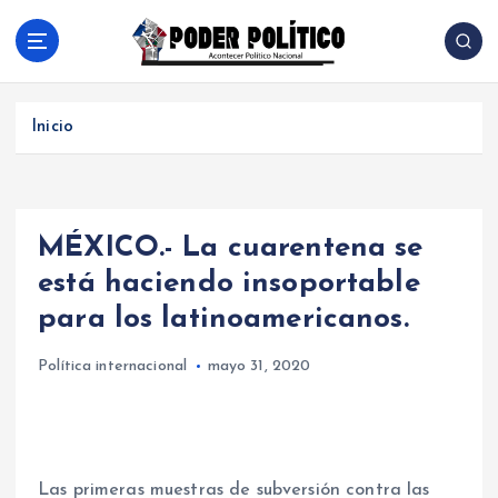
S
a
l
Acontecer Politico Nacional
t
a
Inicio
r
a
l
c
MÉXICO.- La cuarentena se
o
n
está haciendo insoportable
t
para los latinoamericanos.
e
n
Política internacional
mayo 31, 2020
i
d
o
Las primeras muestras de subversión contra las