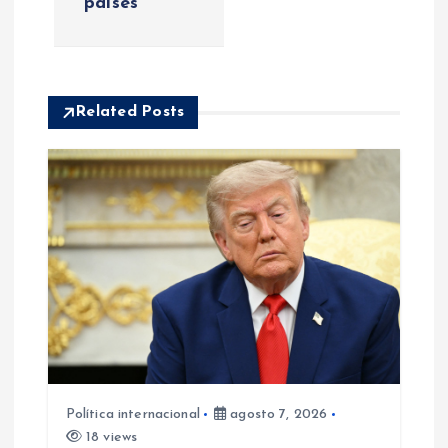
ó
países
n
d
Related Posts
e
e
n
t
r
a
Política internacional
agosto 7, 2026
18 views