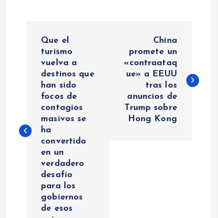
N
Que el
China
a
turismo
promete un
vuelva a
«contraataq
destinos que
ue» a EEUU
v
han sido
tras los
focos de
anuncios de
e
contagios
Trump sobre
masivos se
Hong Kong
g
ha
convertido
a
en un
verdadero
c
desafío
para los
i
gobiernos
de esos