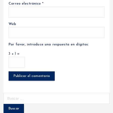
Correo electrónico
*
Web
Por favor, introduce una respuesta en dígitos:
3 × 1 =
B
u
s
c