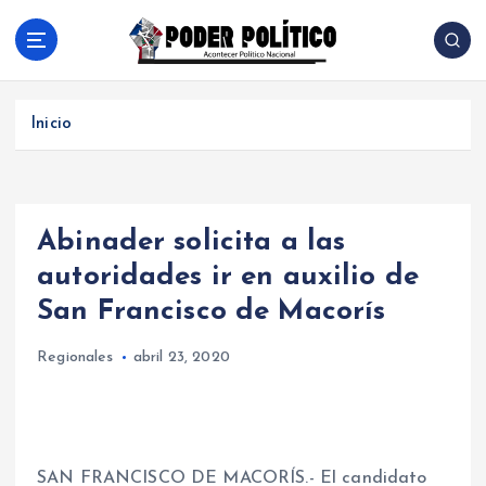
S
a
l
Acontecer Politico Nacional
t
a
Inicio
r
a
l
c
Abinader solicita a las
o
n
autoridades ir en auxilio de
t
San Francisco de Macorís
e
n
Regionales
abril 23, 2020
i
d
o
SAN FRANCISCO DE MACORÍS.- El candidato