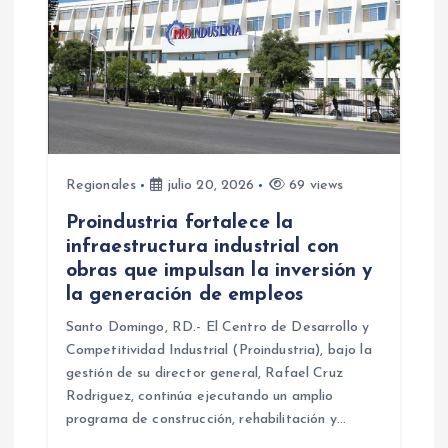
d
e
e
n
Regionales
julio 20, 2026
69 views
t
Proindustria fortalece la
infraestructura industrial con
r
obras que impulsan la inversión y
la generación de empleos
a
Santo Domingo, RD.- El Centro de Desarrollo y
d
Competitividad Industrial (Proindustria), bajo la
gestión de su director general, Rafael Cruz
a
Rodriguez, continúa ejecutando un amplio
programa de construcción, rehabilitación y…