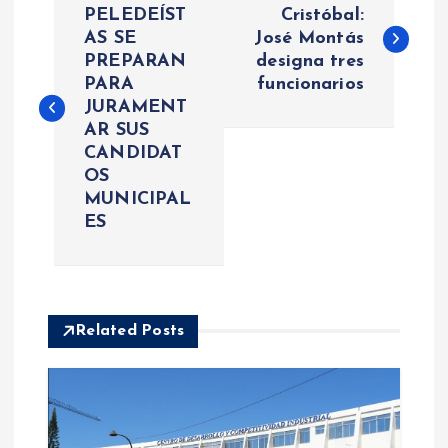
a
PELEDEÍST
Cristóbal:
AS SE
José Montás
PREPARAN
designa tres
v
PARA
funcionarios
JURAMENT
e
AR SUS
CANDIDAT
g
OS
MUNICIPAL
a
ES
c
i
Related Posts
ó
n